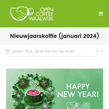
Ga
naar
de
inhoud
Nieuwjaarskoffie (januari 2024)
Beri
1 januari 2024
Michiel Van Den Broek
navi